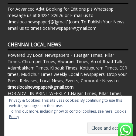
For Advanced Advt Booking for Editions pls Whatsapp
mesaage us at 84281 82676 or E-mail us to
timeslocalnewspaper[@]gmail[.]com. To Publish Your News
email us to timeslocalnewspaper@gmail.com
CHENNAI LOCAL NEWS
Powered By Local Newspapers - T.Nagar Times, Pillar
Times, Chrompet Times, Alwarpet Times, Arcot Road Talk ,
Adambakkam Times. Kilpauk Times, Kottupuram Times, ECR
times, Mudichur Times weekly Local Newspapers. Drop your
Press Releases, Local News, Events, Corporate News to
timeslocalnewspaper@gmail.com
FOR ADVT IN PRINT WEEKLY T.Nagar Times, Pillar Times,
Chrompet Times, Alwarpet Times, Arcot Road Talk ,
Privacy & Cookies: This site uses cookies. By continuing to use this
website, you agree to their use.
Adambakkam Times. Kilpauk Times, Kottupuram Times, ECR
To find out more, including how to control cookies, see here:
Cookie
times, Vandalur Times, Madhavaram Times | Whatsapp
Policy
Message: 91-84281 82676
Proudly powered by WordPress
|
Theme: matata by
valerio
.