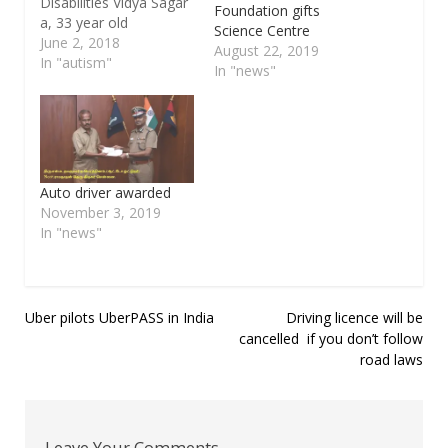
Disabilities Vidya Sagar
Foundation gifts
a, 33 year old
Science Centre
pioneering organization
June 2, 2018
August 22, 2019
working with persons
In "autism"
In "news"
with disabilities will be
offering a two year full
time B.Ed in Special
education – Multiple
disabilities to impart
and spread the
Auto driver awarded
knowledge and
November 3, 2019
expertise gained over
In "news"
the years and…
Post
Uber pilots UberPASS in India
Driving licence will be
cancelled if you don’t follow
navigation
road laws