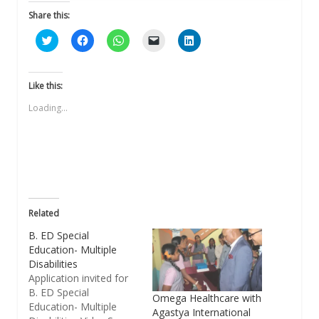
Share this:
Click
Click
Click
Click
Click
to
to
to
to
to
share
share
share
email
share
on
on
on
a
on
Twitter
Facebook
WhatsApp
link
LinkedIn
(Opens
(Opens
(Opens
to
(Opens
Like this:
in
in
in
a
in
new
new
new
friend
new
Loading...
window)
window)
window)
(Opens
window)
in
new
window)
Related
B. ED Special
Education- Multiple
Disabilities
Application invited for
B. ED Special
Omega Healthcare with
Education- Multiple
Agastya International