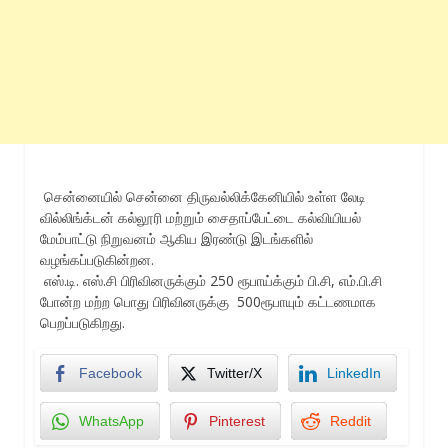
சென்னையில் சென்னை திருவல்லிக்கேனியில் உள்ள லேடி
வில்லிங்க்டன் கல்லூரி மற்றும் சைதாப்பேட்டை கல்வியியல்
மேம்பாட்டு நிறுவனம் ஆகிய இரண்டு இடங்களில்
வழங்கப்படுகின்றன.
எஸ்.டி. எஸ்.சி பிரிவினருக்கும் 250 ரூபாய்க்கும் பி.சி, எம்.பி.சி
போன்ற மற்ற பொது பிரிவினருக்கு 500ரூபாயும் கட்டணமாக
பெறப்படுகிறது.
Facebook
Twitter/X
LinkedIn
WhatsApp
Pinterest
Reddit