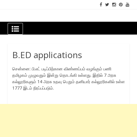
Skip
to
content
Newspapers Chennai
e-papers | News
B.ED applications
சென்னை: பி.எட் படிப்பிற்கான விண்ணப்பம் வழங்கும் பணி
தமிழகம் முழுவதும் இன்று தொடங்கி உள்ளது. இதில் 7 அரசு
கல்லூரிகளும் 14 அரசு உதவு பெறும் தனியார் கல்லூரிகளில் உள்ள
1777 இடம் நிரப்பப்படும்.