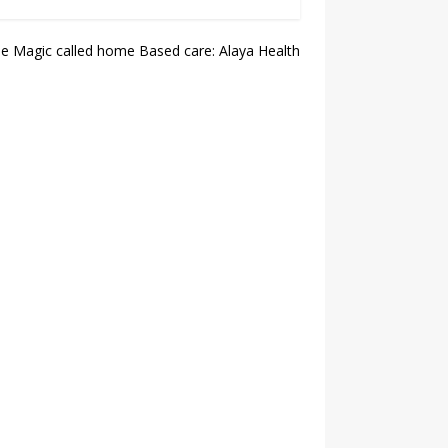
டு
03.2018.
e Magic called home Based care: Alaya Health
ாலையில்
 ஜெய
ுகில்)
்ள எம்