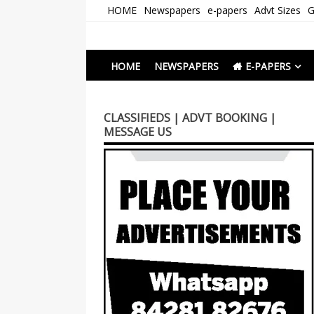
Skip
HOME
Newspapers
e-papers
Advt Sizes
G
to
content
Newspapers Chenna
e-papers | News
HOME
NEWSPAPERS
E-PAPERS
CLASSIFIEDS | ADVT BOOKING |
MESSAGE US