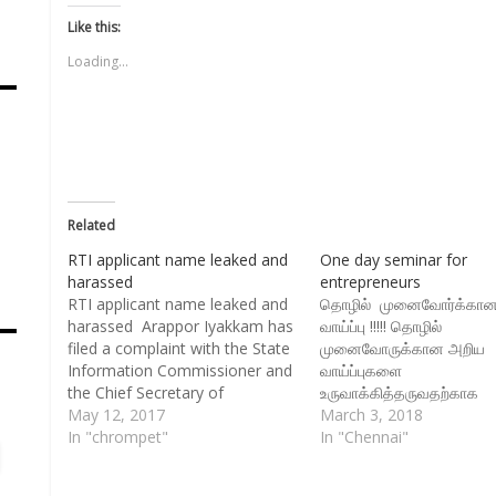
Twitter
Facebook
WhatsApp
link
LinkedIn
(Opens
(Opens
(Opens
to
(Opens
Like this:
in
in
in
a
in
new
new
new
friend
new
Loading...
window)
window)
window)
(Opens
window)
in
new
window)
Related
RTI applicant name leaked and
One day seminar for
harassed
entrepreneurs
RTI applicant name leaked and
தொழில் முனைவோர்க்கான
harassed Arappor Iyakkam has
வாய்ப்பு !!!!! தொழில்
filed a complaint with the State
முனைவோருக்கான அறிய
Information Commissioner and
வாய்ப்புகளை
s
the Chief Secretary of
உருவாக்கித்தருவதற்காக
Tamilnadu, against the Public
May 12, 2017
விருகம்பாக்கத்தில் சிறப்புட
March 3, 2018
Information Officer of
In "chrompet"
பணியாற்றிவரும் " சகி" த
In "Chennai"
Pallavaram Municipality, for the
நிறுவனம். தொழில்
illegal act of leaking two RTI
முனைவோர்க்ககான ஒரு நா