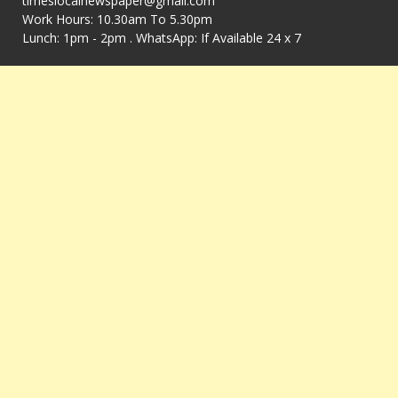
timeslocalnewspaper@gmail.com
Work Hours: 10.30am To 5.30pm
Lunch: 1pm - 2pm . WhatsApp: If Available 24 x 7