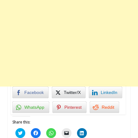
Facebook
Twitter/X
LinkedIn
WhatsApp
Pinterest
Reddit
Share this:
Click
Click
Click
Click
Click
to
to
to
to
to