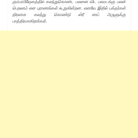
கும்பாபிஷேகத்தில் கலந்துகொண்ட பலனை விட பலமடங்கு பலன்
பெறலாம் என புராணங்கள் கூறுகின்றன. எனவே இதில் பக்தர்கள்
திரளாக கலந்து கொண்டு ஸ்ரீ சாய் அருளுக்கு
பாத்திரமாகிறார்கள்.