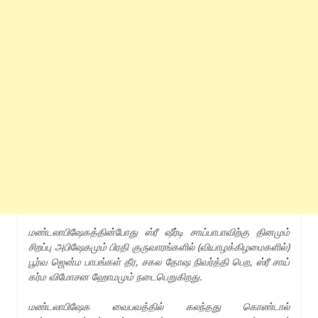
மண்டலாபிஷேகத்தின்போது ஸ்ரீ ஷீர்டி சாய்பாபாவிற்கு தினமும்
சிறப்பு அபிஷேகமும் பிரதி குருவாரங்களில் (வியாழக்கிழமைகளில்)
பூர்வ ஜென்ம பாபங்கள் தீர, சகல தோஷ நிவர்த்தி பெற, ஸ்ரீ சாய்
கர்ம விமோசன ஹோமமும் நடைபெறுகிறது.
மண்டலாபிஷேக வைபவத்தில் கலந்தது கொண்டால்